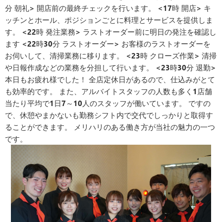
分 朝礼> 開店前の最終チェックを行います。 <17時 開店> キ
ッチンとホール、ポジションごとに料理とサービスを提供しま
す。 <22時 発注業務> ラストオーダー前に明日の発注を確認し
ます <22時30分 ラストオーダー> お客様のラストオーダーを
お伺いして、清掃業務に移ります。 <23時 クローズ作業> 清掃
や日報作成などの業務を分担して行います。 <23時30分 退勤>
本日もお疲れ様でした！ 全店定休日があるので、仕込みがとて
も効率的です。 また、アルバイトスタッフの人数も多く1店舗
当たり平均で1日7～10人のスタッフが働いています。 ですの
で、休憩やまかないも勤務シフト内で交代でしっかりと取得す
ることができます。 メリハリのある働き方が当社の魅力の一つ
です。