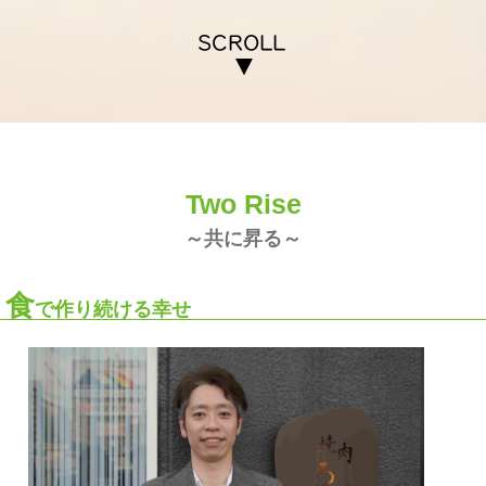
Two Rise
～共に昇る～
食
で作り続ける幸せ